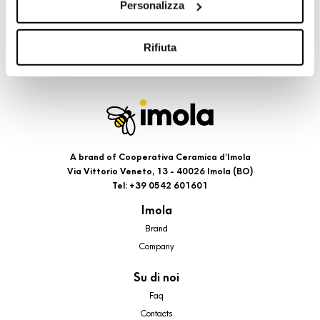
Personalizza
cookie di profilazione, selezionando uno dei bottoni sotto
riportati. Puoi avere maggiori dettagli visionando
l’Informativa estesa cookie. La chiusura del presente
Rifiuta
banner comporterà il permanere dei soli cookie tecnici ed
analytics, per i quali non occorre il tuo consenso. Potrai
comunque modificare le tue scelte in qualsiasi momento,
accedendo al link presente nel footer.
A brand of Cooperativa Ceramica d’Imola
Via Vittorio Veneto, 13 - 40026 Imola (BO)
Tel: +39 0542 601601
Imola
Brand
Company
Su di noi
Faq
Contacts