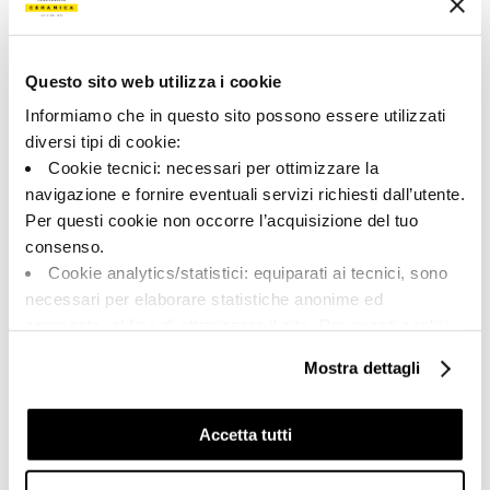
182184 | A.UP6 12NO RM
Collection
Questo sito web utilizza i cookie
00791
Informiamo che in questo sito possono essere utilizzati
diversi tipi di cookie:
Couleur:
Finition:
Cookie tecnici: necessari per ottimizzare la
Noisette
naturel
navigazione e fornire eventuali servizi richiesti dall’utente.
Catégorie:
Aspect superficiel:
Per questi cookie non occorre l’acquisizione del tuo
Fond
mat
consenso.
Format:
Stonalisation:
Cookie analytics/statistici: equiparati ai tecnici, sono
60.0x120.0
V2
necessari per elaborare statistiche anonime ed
Unité de measure:
aggregate, al fine di ottimizzare il sito. Per questi cookie
MQ
non occorre l’acquisizione del tuo consenso.
Mostra dettagli
Cookie di profilazione/marketing: sono utilizzati, solo
previo tuo consenso, per esaminare le tue abitudini di
navigazione e mostrarti quindi avvisi pubblicitari mirati, in
Accetta tutti
linea con le tue preferenze.
Share:
Ti chiediamo di effettuare le tue scelte sull’utilizzo dei