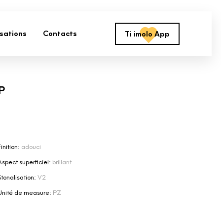
isations
Contacts
Ti imolo App
P
inition:
adouci
Aspect superficiel:
brillant
Stonalisation:
V2
Unité de measure:
PZ