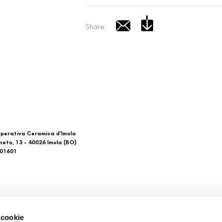
Share:
perativa Ceramica d’Imola
neto, 13 - 40026 Imola (BO)
601601
 di noi
Download
 cookie