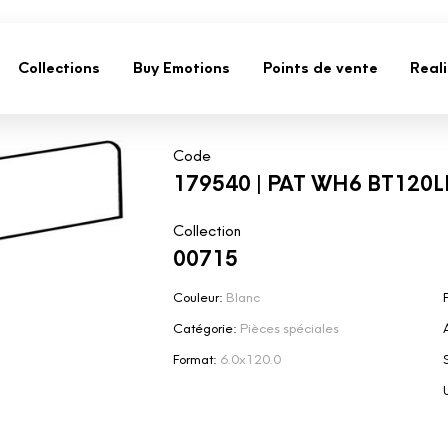
Collections
Buy Emotions
Points de vente
Real
Code
179540 | PAT WH6 BT120L
Collection
00715
Couleur:
Blanc
F
Catégorie:
Pièces spéciales
Format:
6.0x120.0