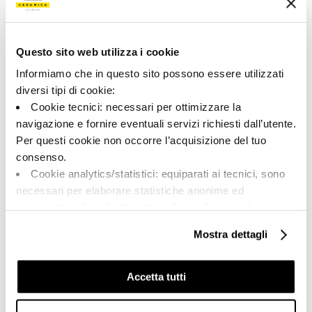
171917 | STCR 36AG RM
Collection
Questo sito web utilizza i cookie
00731
Informiamo che in questo sito possono essere utilizzati
diversi tipi di cookie:
Couleur:
Finition:
Cookie tecnici: necessari per ottimizzare la
Argent
naturel
navigazione e fornire eventuali servizi richiesti dall’utente.
Catégorie:
Aspect superficiel:
Per questi cookie non occorre l’acquisizione del tuo
Fond
mat
consenso.
Format:
Stonalisation:
Cookie analytics/statistici: equiparati ai tecnici, sono
30.0x60.0
V2
necessari per elaborare statistiche anonime ed
Unité de measure:
aggregate, al fine di ottimizzare il sito. Per questi cookie
MQ
non occorre l’acquisizione del tuo consenso.
Mostra dettagli
Cookie di profilazione/marketing: sono utilizzati, solo
previo tuo consenso, per esaminare le tue abitudini di
navigazione e mostrarti quindi avvisi pubblicitari mirati, in
Accetta tutti
linea con le tue preferenze.
Share:
Ti chiediamo di effettuare le tue scelte sull’utilizzo dei