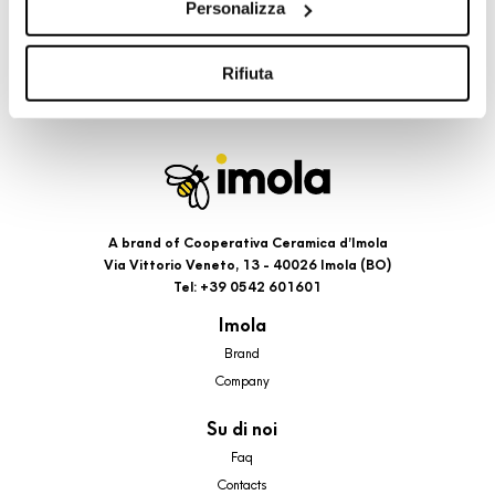
Personalizza
cookie di profilazione, selezionando uno dei bottoni sotto
riportati. Puoi avere maggiori dettagli visionando
l’Informativa estesa cookie. La chiusura del presente
Rifiuta
banner comporterà il permanere dei soli cookie tecnici ed
analytics, per i quali non occorre il tuo consenso. Potrai
comunque modificare le tue scelte in qualsiasi momento,
accedendo al link presente nel footer.
A brand of Cooperativa Ceramica d’Imola
Via Vittorio Veneto, 13 - 40026 Imola (BO)
Tel: +39 0542 601601
Imola
Brand
Company
Su di noi
Faq
Contacts