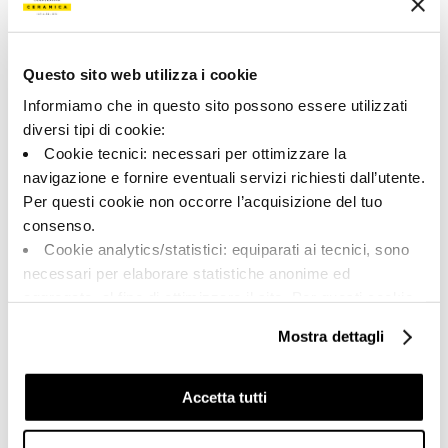
170669 | AZMA6 12N RM
Collection
Questo sito web utilizza i cookie
00684
Informiamo che in questo sito possono essere utilizzati
diversi tipi di cookie:
Couleur:
Finition:
Cookie tecnici: necessari per ottimizzare la
Noir
naturel
navigazione e fornire eventuali servizi richiesti dall’utente.
Catégorie:
Aspect superficiel:
Per questi cookie non occorre l’acquisizione del tuo
Fond
mat
consenso.
Format:
Stonalisation:
Cookie analytics/statistici: equiparati ai tecnici, sono
60.0x120.0
V2
necessari per elaborare statistiche anonime ed
Unité de measure:
aggregate, al fine di ottimizzare il sito. Per questi cookie
MQ
non occorre l’acquisizione del tuo consenso.
Mostra dettagli
Cookie di profilazione/marketing: sono utilizzati, solo
previo tuo consenso, per esaminare le tue abitudini di
navigazione e mostrarti quindi avvisi pubblicitari mirati, in
Accetta tutti
linea con le tue preferenze.
Share:
Ti chiediamo di effettuare le tue scelte sull’utilizzo dei