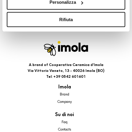
Personalizza
cookie di profilazione, selezionando uno dei bottoni sotto
riportati. Puoi avere maggiori dettagli visionando
l’Informativa estesa cookie. La chiusura del presente
Rifiuta
banner comporterà il permanere dei soli cookie tecnici ed
analytics, per i quali non occorre il tuo consenso. Potrai
comunque modificare le tue scelte in qualsiasi momento,
accedendo al link presente nel footer.
A brand of Cooperativa Ceramica d’Imola
Via Vittorio Veneto, 13 - 40026 Imola (BO)
Tel: +39 0542 601601
Imola
Brand
Company
Su di noi
Faq
Contacts