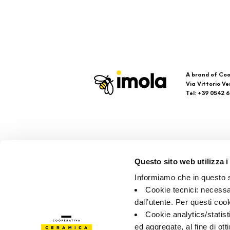
A brand of Coo
Via Vittorio Ve
Tel: +39 0542 
Imola
Su
Questo sito web utilizza i
Brand
Faq
Informiamo che in questo si
Company
Con
Cookie tecnici: necessar
Poin
dall’utente. Per questi coo
Cookie analytics/statist
ed aggregate, al fine di ott