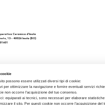
perativa Ceramica d’Imola
neto, 13 - 40026 Imola (BO)
601601
 di noi
Download
 cookie
General Catalogue
to possono essere utilizzati diversi tipi di cookie:
tacts
Ti imolo App
i per ottimizzare la navigazione e fornire eventuali servizi richie
ts de vente
kie non occorre l’acquisizione del tuo consenso.
ici: equiparati ai tecnici, sono necessari per elaborare statistic
imizzare il sito. Per questi cookie non occorre l’acquisizione del 