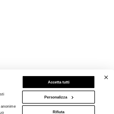
Accetta tutti
Follow us
sti
Personalizza
he anonime
Rifiuta
tuo