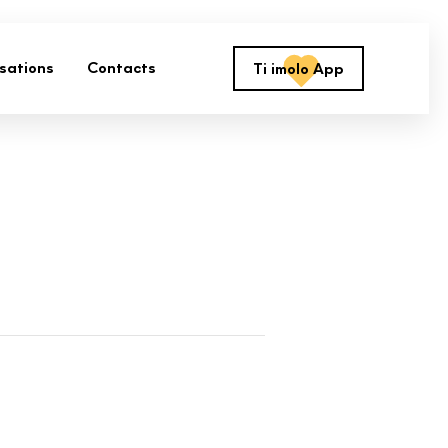
isations
Contacts
Ti imolo App