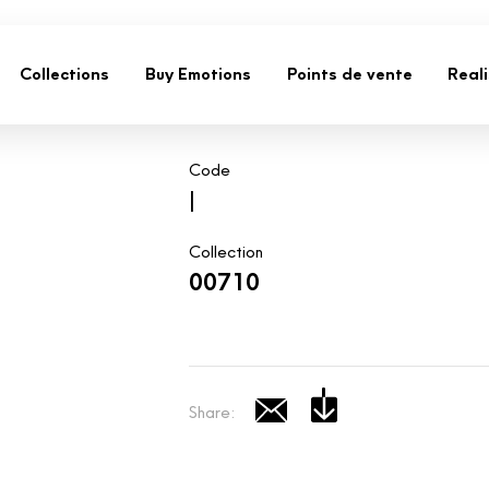
Collections
Buy Emotions
Points de vente
Real
Code
|
Collection
00710
Share: