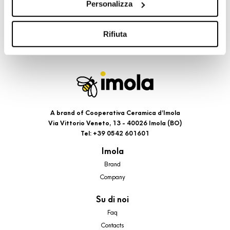
Personalizza
cookie di profilazione, selezionando uno dei bottoni sotto
riportati. Puoi avere maggiori dettagli visionando
l’Informativa estesa cookie. La chiusura del presente
Rifiuta
banner comporterà il permanere dei soli cookie tecnici ed
analytics, per i quali non occorre il tuo consenso. Potrai
comunque modificare le tue scelte in qualsiasi momento,
accedendo al link presente nel footer.
A brand of Cooperativa Ceramica d’Imola
Via Vittorio Veneto, 13 - 40026 Imola (BO)
Tel: +39 0542 601601
Imola
Brand
Company
Su di noi
Faq
Contacts