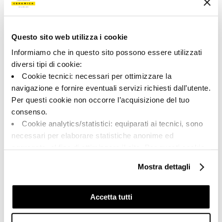
167486 | MK.CRE DL6 30
Collection
Questo sito web utilizza i cookie
00715
Informiamo che in questo sito possono essere utilizzati
diversi tipi di cookie:
Couleur:
Finition:
Cookie tecnici: necessari per ottimizzare la
Blanc
naturel
navigazione e fornire eventuali servizi richiesti dall’utente.
Catégorie:
Aspect superficiel:
Per questi cookie non occorre l’acquisizione del tuo
Fond
mat
consenso.
Format:
Stonalisation:
Cookie analytics/statistici: equiparati ai tecnici, sono
30.0x30.0
V2
necessari per elaborare statistiche anonime ed
Unité de measure:
aggregate, al fine di ottimizzare il sito. Per questi cookie
MQ
non occorre l’acquisizione del tuo consenso.
Mostra dettagli
Cookie di profilazione/marketing: sono utilizzati, solo
previo tuo consenso, per esaminare le tue abitudini di
navigazione e mostrarti quindi avvisi pubblicitari mirati, in
Accetta tutti
linea con le tue preferenze.
Share:
Ti chiediamo di effettuare le tue scelte sull’utilizzo dei