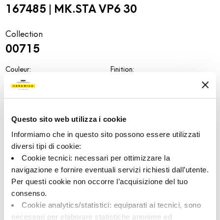
167485 | MK.STA VP6 30
Collection
00715
Couleur:
Finition:
Blanc
naturel
Catégorie:
Aspect superficiel:
Fond
mat
Questo sito web utilizza i cookie
Format:
Stonalisation:
30.0x30.0
V2
Informiamo che in questo sito possono essere utilizzati
Unité de measure:
diversi tipi di cookie:
MQ
Cookie tecnici: necessari per ottimizzare la
navigazione e fornire eventuali servizi richiesti dall’utente.
Per questi cookie non occorre l’acquisizione del tuo
consenso.
Cookie analytics/statistici: equiparati ai tecnici, sono
Share:
necessari per elaborare statistiche anonime ed