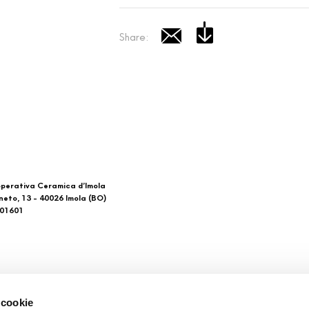
Share:
perativa Ceramica d’Imola
neto, 13 - 40026 Imola (BO)
601601
 di noi
Download
 cookie