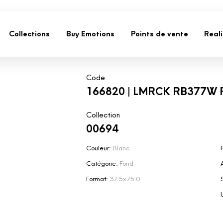
Collections
Buy Emotions
Points de vente
Real
Code
166820 | LMRCK RB377W
Collection
00694
Couleur:
Blanc
F
Catégorie:
Fond
Format:
37.5x75.0