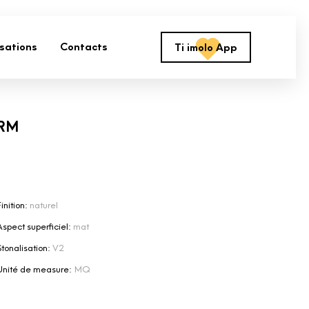
isations
Contacts
Ti imolo App
 RM
inition:
naturel
Aspect superficiel:
mat
Stonalisation:
V2
Unité de measure:
MQ