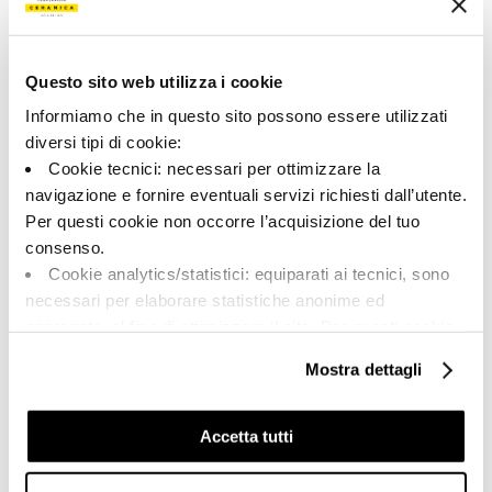
166389 | BLSV 36DG RM
Collection
Questo sito web utilizza i cookie
00712
Informiamo che in questo sito possono essere utilizzati
diversi tipi di cookie:
Couleur:
Finition:
Cookie tecnici: necessari per ottimizzare la
Gris foncé
naturel
navigazione e fornire eventuali servizi richiesti dall’utente.
Catégorie:
Aspect superficiel:
Per questi cookie non occorre l’acquisizione del tuo
Fond
mat
consenso.
Format:
Stonalisation:
Cookie analytics/statistici: equiparati ai tecnici, sono
30.0x60.0
V2
necessari per elaborare statistiche anonime ed
Unité de measure:
aggregate, al fine di ottimizzare il sito. Per questi cookie
MQ
non occorre l’acquisizione del tuo consenso.
Mostra dettagli
Cookie di profilazione/marketing: sono utilizzati, solo
previo tuo consenso, per esaminare le tue abitudini di
navigazione e mostrarti quindi avvisi pubblicitari mirati, in
Accetta tutti
linea con le tue preferenze.
Share:
Ti chiediamo di effettuare le tue scelte sull’utilizzo dei