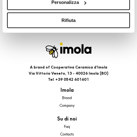
Personalizza
cookie di profilazione, selezionando uno dei bottoni sotto
riportati. Puoi avere maggiori dettagli visionando
l’Informativa estesa cookie. La chiusura del presente
Rifiuta
banner comporterà il permanere dei soli cookie tecnici ed
analytics, per i quali non occorre il tuo consenso. Potrai
comunque modificare le tue scelte in qualsiasi momento,
accedendo al link presente nel footer.
A brand of Cooperativa Ceramica d’Imola
Via Vittorio Veneto, 13 - 40026 Imola (BO)
Tel: +39 0542 601601
Imola
Brand
Company
Su di noi
Faq
Contacts