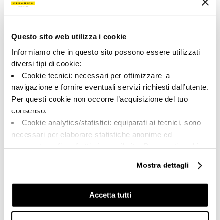
155794 | MK.KUNI 30TS
Collection
Questo sito web utilizza i cookie
00642
Informiamo che in questo sito possono essere utilizzati
diversi tipi di cookie:
Couleur:
Finition:
Cookie tecnici: necessari per ottimizzare la
Marron foncè
naturel
navigazione e fornire eventuali servizi richiesti dall’utente.
Catégorie:
Aspect superficiel:
Per questi cookie non occorre l’acquisizione del tuo
Fond
mat
consenso.
Format:
Stonalisation:
Cookie analytics/statistici: equiparati ai tecnici, sono
30.0x30.0
V2
necessari per elaborare statistiche anonime ed
Unité de measure:
aggregate, al fine di ottimizzare il sito. Per questi cookie
MQ
non occorre l’acquisizione del tuo consenso.
Mostra dettagli
Cookie di profilazione/marketing: sono utilizzati, solo
previo tuo consenso, per esaminare le tue abitudini di
navigazione e mostrarti quindi avvisi pubblicitari mirati, in
Accetta tutti
linea con le tue preferenze.
Share:
Ti chiediamo di effettuare le tue scelte sull’utilizzo dei