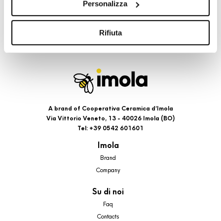
Personalizza
cookie di profilazione, selezionando uno dei bottoni sotto
riportati. Puoi avere maggiori dettagli visionando
l’Informativa estesa cookie. La chiusura del presente
Rifiuta
banner comporterà il permanere dei soli cookie tecnici ed
analytics, per i quali non occorre il tuo consenso. Potrai
comunque modificare le tue scelte in qualsiasi momento,
accedendo al link presente nel footer.
A brand of Cooperativa Ceramica d’Imola
Via Vittorio Veneto, 13 - 40026 Imola (BO)
Tel: +39 0542 601601
Imola
Brand
Company
Su di noi
Faq
Contacts