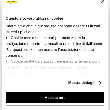
Amande
naturel
Catégorie:
Aspect superficiel:
Pièces spéciales
mat
Questo sito web utilizza i cookie
Format:
Stonalisation:
9.5x60.0
V2
Informiamo che in questo sito possono essere utilizzati
diversi tipi di cookie:
Unité de measure:
Cookie tecnici: necessari per ottimizzare la
PZ
navigazione e fornire eventuali servizi richiesti dall’utente.
Per questi cookie non occorre l’acquisizione del tuo
consenso.
Cookie analytics/statistici: equiparati ai tecnici, sono
necessari per elaborare statistiche anonime ed
Share:
aggregate, al fine di ottimizzare il sito. Per questi cookie
non occorre l’acquisizione del tuo consenso.
Mostra dettagli
Cookie di profilazione/marketing: sono utilizzati, solo
previo tuo consenso, per esaminare le tue abitudini di
navigazione e mostrarti quindi avvisi pubblicitari mirati, in
Accetta tutti
linea con le tue preferenze.
Ti chiediamo di effettuare le tue scelte sull’utilizzo dei