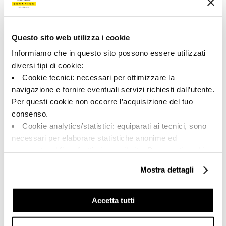
133416 | M2.0 RB60T
Collection
Questo sito web utilizza i cookie
00308
Informiamo che in questo sito possono essere utilizzati
diversi tipi di cookie:
Couleur:
Finition:
Cookie tecnici: necessari per ottimizzare la
Marron
naturel
navigazione e fornire eventuali servizi richiesti dall’utente.
Catégorie:
Aspect superficiel:
Per questi cookie non occorre l’acquisizione del tuo
Fond
mat
consenso.
Format:
Stonalisation:
Cookie analytics/statistici: equiparati ai tecnici, sono
60.0x60.0
V2
necessari per elaborare statistiche anonime ed
Unité de measure:
aggregate, al fine di ottimizzare il sito. Per questi cookie
MQ
non occorre l’acquisizione del tuo consenso.
Mostra dettagli
Cookie di profilazione/marketing: sono utilizzati, solo
previo tuo consenso, per esaminare le tue abitudini di
navigazione e mostrarti quindi avvisi pubblicitari mirati, in
Accetta tutti
linea con le tue preferenze.
Share:
Ti chiediamo di effettuare le tue scelte sull’utilizzo dei