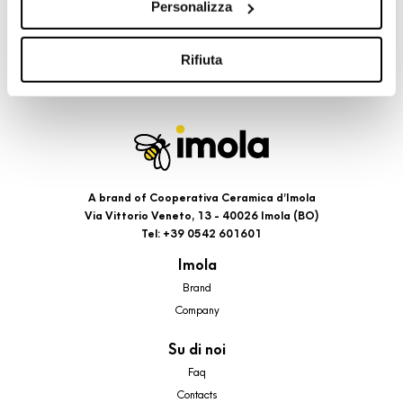
Personalizza
cookie di profilazione, selezionando uno dei bottoni sotto
riportati. Puoi avere maggiori dettagli visionando
l’Informativa estesa cookie. La chiusura del presente
Rifiuta
banner comporterà il permanere dei soli cookie tecnici ed
analytics, per i quali non occorre il tuo consenso. Potrai
comunque modificare le tue scelte in qualsiasi momento,
accedendo al link presente nel footer.
A brand of Cooperativa Ceramica d’Imola
Via Vittorio Veneto, 13 - 40026 Imola (BO)
Tel: +39 0542 601601
Imola
Brand
Company
Su di noi
Faq
Contacts