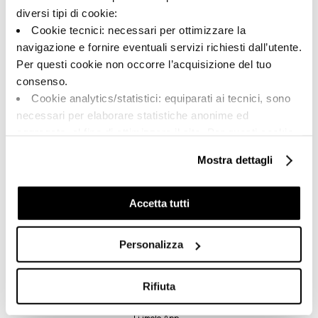
diversi tipi di cookie:
Cookie tecnici: necessari per ottimizzare la
navigazione e fornire eventuali servizi richiesti dall’utente.
Per questi cookie non occorre l’acquisizione del tuo
A brand of Cooperativa Ceramica d’Imola
consenso.
Via Vittorio Veneto, 13 - 40026 Imola (BO)
Cookie analytics/statistici: equiparati ai tecnici, sono
Tel: +39 0542 601601
necessari per elaborare statistiche anonime ed
Imola
aggregate, al fine di ottimizzare il sito. Per questi cookie
non occorre l’acquisizione del tuo consenso.
Brand
Mostra dettagli
Cookie di profilazione/marketing: sono utilizzati, solo
Company
previo tuo consenso, per esaminare le tue abitudini di
Su di noi
navigazione e mostrarti quindi avvisi pubblicitari mirati, in
Accetta tutti
Faq
linea con le tue preferenze.
Ti chiediamo di effettuare le tue scelte sull’utilizzo dei
Contacts
Personalizza
cookie di profilazione, selezionando uno dei bottoni sotto
Points de vente
riportati. Puoi avere maggiori dettagli visionando
Download
l’Informativa estesa cookie. La chiusura del presente
Rifiuta
General Catalogue
banner comporterà il permanere dei soli cookie tecnici ed
Ti imolo App