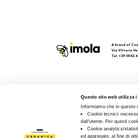
A brand of Coo
Via Vittorio Ve
Tel: +39 0542 
Imola
Su
Questo sito web utilizza i
Brand
Faq
Informiamo che in questo si
Colecciones
Con
Cookie tecnici: necessar
Pun
dall’utente. Per questi coo
Cookie analytics/statist
ed aggregate, al fine di ott