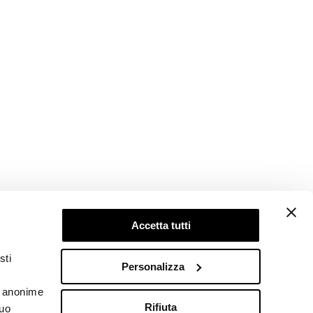
Accetta tutti
Follow us
sti
Personalizza
he anonime
Rifiuta
tuo