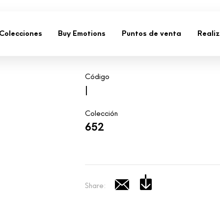
Colecciones
Buy Emotions
Puntos de venta
Reali
Código
|
Colección
652
Share: