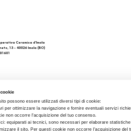
perativa Ceramica d’Imola
neto, 13 - 40026 Imola (BO)
601601
 di noi
Download
 cookie
Catalogo general
to possono essere utilizzati diversi tipi di cookie:
tacto
Ti imolo App
i per ottimizzare la navigazione e fornire eventuali servizi richie
tos de venta
kie non occorre l’acquisizione del tuo consenso.
ici: equiparati ai tecnici, sono necessari per elaborare statistic
imizzare il sito. Per questi cookie non occorre l’acquisizione del 