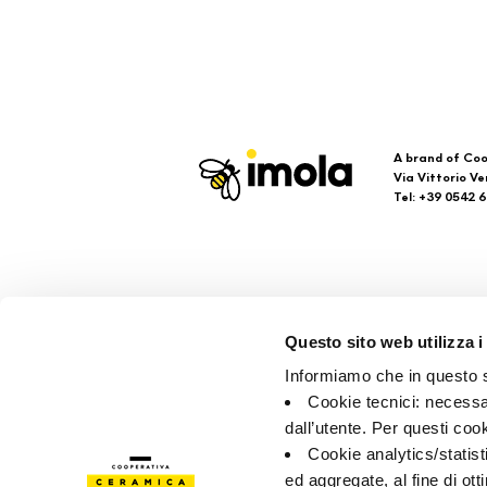
A brand of Coo
Via Vittorio Ve
Tel: +39 0542 
Imola
Su
Questo sito web utilizza i
Brand
Faq
Informiamo che in questo si
Colecciones
Con
Cookie tecnici: necessar
Pun
dall’utente. Per questi coo
Cookie analytics/statist
ed aggregate, al fine di ott