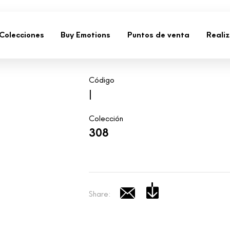
Colecciones
Buy Emotions
Puntos de venta
Reali
Código
|
Colección
308
Share: