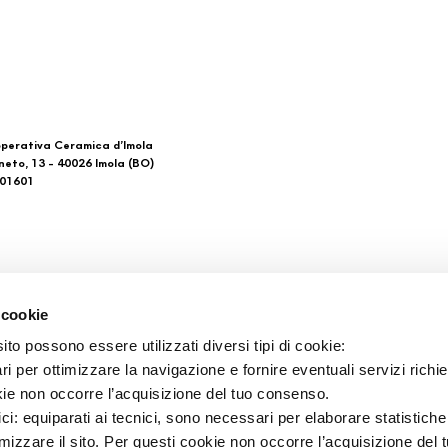
perativa Ceramica d’Imola
neto, 13 - 40026 Imola (BO)
601601
 di noi
Download
 cookie
Catalogo general
to possono essere utilizzati diversi tipi di cookie:
tacto
Ti imolo App
i per ottimizzare la navigazione e fornire eventuali servizi richie
tos de venta
kie non occorre l’acquisizione del tuo consenso.
ici: equiparati ai tecnici, sono necessari per elaborare statistic
imizzare il sito. Per questi cookie non occorre l’acquisizione del 