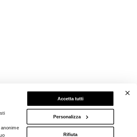
Accetta tutti
Follow us
sti
Personalizza
he anonime
Rifiuta
tuo