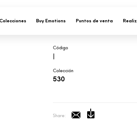
Colecciones
Buy Emotions
Puntos de venta
Reali
Código
|
Colección
530
Share: