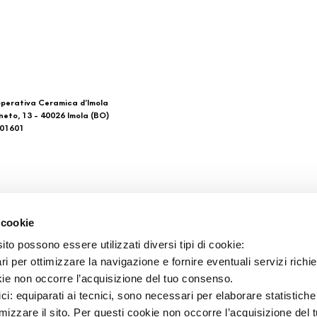
perativa Ceramica d’Imola
neto, 13 - 40026 Imola (BO)
601601
 di noi
Download
 cookie
Catalogo general
to possono essere utilizzati diversi tipi di cookie:
tacto
Ti imolo App
i per ottimizzare la navigazione e fornire eventuali servizi richie
tos de venta
kie non occorre l’acquisizione del tuo consenso.
ici: equiparati ai tecnici, sono necessari per elaborare statistic
imizzare il sito. Per questi cookie non occorre l’acquisizione del 