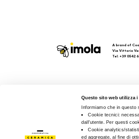
A brand of Coo
Via Vittorio Ve
Tel: +39 0542 
Imola
Su
Questo sito web utilizza i
Brand
Faq
Informiamo che in questo si
Colecciones
Con
Cookie tecnici: necessar
Pun
dall’utente. Per questi coo
Cookie analytics/statist
ed aggregate, al fine di ott