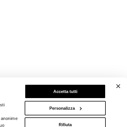
Accetta tutti
Follow us
sti
Personalizza
he anonime
Rifiuta
tuo