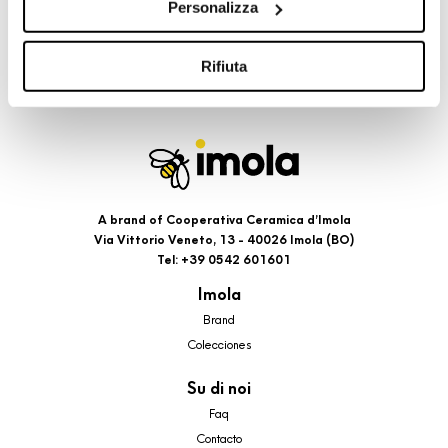
Personalizza
cookie di profilazione, selezionando uno dei bottoni sotto
riportati. Puoi avere maggiori dettagli visionando
l’Informativa estesa cookie. La chiusura del presente
Rifiuta
banner comporterà il permanere dei soli cookie tecnici ed
analytics, per i quali non occorre il tuo consenso. Potrai
comunque modificare le tue scelte in qualsiasi momento,
accedendo al link presente nel footer.
A brand of Cooperativa Ceramica d’Imola
Via Vittorio Veneto, 13 - 40026 Imola (BO)
Tel: +39 0542 601601
Imola
Brand
Colecciones
Su di noi
Faq
Contacto