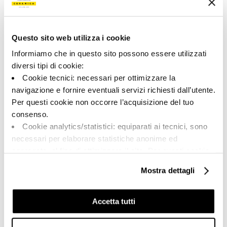
200482 | RTN6 MOUSS 5120
Colección
Questo sito web utilizza i cookie
00786
Informiamo che in questo sito possono essere utilizzati
diversi tipi di cookie:
Color:
Acabado:
Cookie tecnici: necessari per ottimizzare la
Mocha mousse
matt
navigazione e fornire eventuali servizi richiesti dall’utente.
Tipo:
Aspecto de la superficie:
Per questi cookie non occorre l’acquisizione del tuo
Fondo
opaco
consenso.
Formato:
Destonalización:
Cookie analytics/statistici: equiparati ai tecnici, sono
5.0x120.0
V1
necessari per elaborare statistiche anonime ed
Unidad de medida:
aggregate, al fine di ottimizzare il sito. Per questi cookie
MQ
non occorre l’acquisizione del tuo consenso.
Mostra dettagli
Cookie di profilazione/marketing: sono utilizzati, solo
previo tuo consenso, per esaminare le tue abitudini di
navigazione e mostrarti quindi avvisi pubblicitari mirati, in
Accetta tutti
linea con le tue preferenze.
Share:
Ti chiediamo di effettuare le tue scelte sull’utilizzo dei