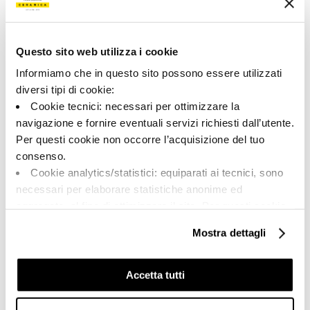
200221 | RTN6 NEVE36 RM
Colección
Questo sito web utilizza i cookie
00786
Informiamo che in questo sito possono essere utilizzati
diversi tipi di cookie:
Color:
Acabado:
Cookie tecnici: necessari per ottimizzare la
Nieve
matt
navigazione e fornire eventuali servizi richiesti dall’utente.
Tipo:
Aspecto de la superficie:
Per questi cookie non occorre l’acquisizione del tuo
Fondo
opaco
consenso.
Formato:
Destonalización:
Cookie analytics/statistici: equiparati ai tecnici, sono
30.0x60.0
V1
necessari per elaborare statistiche anonime ed
Unidad de medida:
aggregate, al fine di ottimizzare il sito. Per questi cookie
MQ
non occorre l’acquisizione del tuo consenso.
Mostra dettagli
Cookie di profilazione/marketing: sono utilizzati, solo
previo tuo consenso, per esaminare le tue abitudini di
navigazione e mostrarti quindi avvisi pubblicitari mirati, in
Accetta tutti
linea con le tue preferenze.
Share:
Ti chiediamo di effettuare le tue scelte sull’utilizzo dei