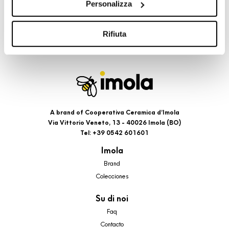
Personalizza
cookie di profilazione, selezionando uno dei bottoni sotto
riportati. Puoi avere maggiori dettagli visionando
l’Informativa estesa cookie. La chiusura del presente
Rifiuta
banner comporterà il permanere dei soli cookie tecnici ed
analytics, per i quali non occorre il tuo consenso. Potrai
comunque modificare le tue scelte in qualsiasi momento,
accedendo al link presente nel footer.
A brand of Cooperativa Ceramica d’Imola
Via Vittorio Veneto, 13 - 40026 Imola (BO)
Tel: +39 0542 601601
Imola
Brand
Colecciones
Su di noi
Faq
Contacto