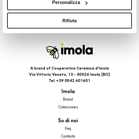
Personalizza
cookie di profilazione, selezionando uno dei bottoni sotto
riportati. Puoi avere maggiori dettagli visionando
l’Informativa estesa cookie. La chiusura del presente
Rifiuta
banner comporterà il permanere dei soli cookie tecnici ed
analytics, per i quali non occorre il tuo consenso. Potrai
comunque modificare le tue scelte in qualsiasi momento,
accedendo al link presente nel footer.
A brand of Cooperativa Ceramica d’Imola
Via Vittorio Veneto, 13 - 40026 Imola (BO)
Tel: +39 0542 601601
Imola
Brand
Colecciones
Su di noi
Faq
Contacto