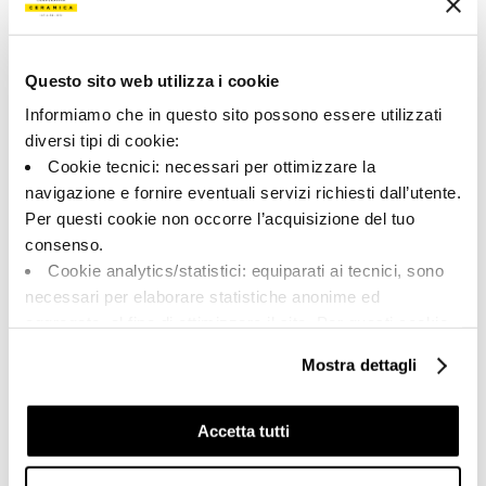
194495 | MK.REPLAY 30WX
Colección
Questo sito web utilizza i cookie
00923
Informiamo che in questo sito possono essere utilizzati
diversi tipi di cookie:
Color:
Acabado:
Cookie tecnici: necessari per ottimizzare la
Blanco puro
matt
navigazione e fornire eventuali servizi richiesti dall’utente.
Tipo:
Aspecto de la superficie:
Per questi cookie non occorre l’acquisizione del tuo
Fondo
opaco
consenso.
Formato:
Destonalización:
Cookie analytics/statistici: equiparati ai tecnici, sono
30.0x30.0
V2
necessari per elaborare statistiche anonime ed
Unidad de medida:
aggregate, al fine di ottimizzare il sito. Per questi cookie
MQ
non occorre l’acquisizione del tuo consenso.
Mostra dettagli
Cookie di profilazione/marketing: sono utilizzati, solo
previo tuo consenso, per esaminare le tue abitudini di
navigazione e mostrarti quindi avvisi pubblicitari mirati, in
Accetta tutti
linea con le tue preferenze.
Share:
Ti chiediamo di effettuare le tue scelte sull’utilizzo dei