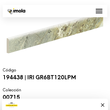
Código
194438 | IRI GR6BT120LPM
Colección
00715
Color:
Aspecto de la superficie: