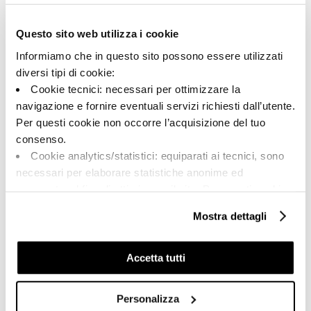
Verde
satinado
Tipo:
Destonalización:
Questo sito web utilizza i cookie
Pizas especiales
V2
Informiamo che in questo sito possono essere utilizzati
Formato:
Unidad de medida:
diversi tipi di cookie:
6.0x120.0
PZ
Cookie tecnici: necessari per ottimizzare la
navigazione e fornire eventuali servizi richiesti dall’utente.
Per questi cookie non occorre l’acquisizione del tuo
consenso.
Cookie analytics/statistici: equiparati ai tecnici, sono
Share:
necessari per elaborare statistiche anonime ed
aggregate, al fine di ottimizzare il sito. Per questi cookie
non occorre l’acquisizione del tuo consenso.
Mostra dettagli
Cookie di profilazione/marketing: sono utilizzati, solo
previo tuo consenso, per esaminare le tue abitudini di
navigazione e mostrarti quindi avvisi pubblicitari mirati, in
Accetta tutti
linea con le tue preferenze.
Ti chiediamo di effettuare le tue scelte sull’utilizzo dei
Personalizza
cookie di profilazione, selezionando uno dei bottoni sotto