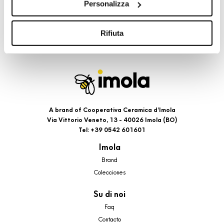
Personalizza
cookie di profilazione, selezionando uno dei bottoni sotto
riportati. Puoi avere maggiori dettagli visionando
l’Informativa estesa cookie. La chiusura del presente
Rifiuta
banner comporterà il permanere dei soli cookie tecnici ed
analytics, per i quali non occorre il tuo consenso. Potrai
comunque modificare le tue scelte in qualsiasi momento,
accedendo al link presente nel footer.
A brand of Cooperativa Ceramica d’Imola
Via Vittorio Veneto, 13 - 40026 Imola (BO)
Tel: +39 0542 601601
Imola
Brand
Colecciones
Su di noi
Faq
Contacto