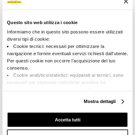
192461 | REPLAY R60G RM
Colección
Questo sito web utilizza i cookie
00923
Informiamo che in questo sito possono essere utilizzati
diversi tipi di cookie:
Color:
Acabado:
Cookie tecnici: necessari per ottimizzare la
Gris
matt
navigazione e fornire eventuali servizi richiesti dall’utente.
Tipo:
Aspecto de la superficie:
Per questi cookie non occorre l’acquisizione del tuo
Fondo
opaco
consenso.
Formato:
Destonalización:
Cookie analytics/statistici: equiparati ai tecnici, sono
60.0x60.0
V2
necessari per elaborare statistiche anonime ed
Unidad de medida:
aggregate, al fine di ottimizzare il sito. Per questi cookie
MQ
non occorre l’acquisizione del tuo consenso.
Mostra dettagli
Cookie di profilazione/marketing: sono utilizzati, solo
previo tuo consenso, per esaminare le tue abitudini di
navigazione e mostrarti quindi avvisi pubblicitari mirati, in
Accetta tutti
linea con le tue preferenze.
Share:
Ti chiediamo di effettuare le tue scelte sull’utilizzo dei