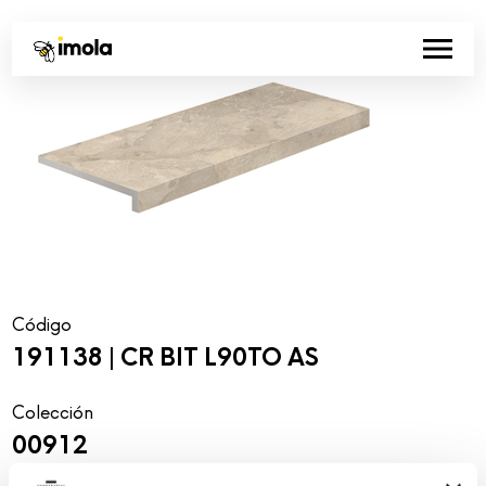
Código
191138 | CR BIT L90TO AS
Colección
00912