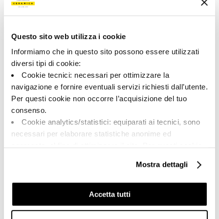
Color:
Acabado:
Gris tórtola
matt
Tipo:
Aspecto de la superficie:
Pizas especiales
opaco
Questo sito web utilizza i cookie
Informiamo che in questo sito possono essere utilizzati
Formato:
Destonalización:
30.0x90.0
V2
diversi tipi di cookie:
Cookie tecnici: necessari per ottimizzare la
Unidad de medida:
PZ
navigazione e fornire eventuali servizi richiesti dall’utente.
Per questi cookie non occorre l’acquisizione del tuo
consenso.
Cookie analytics/statistici: equiparati ai tecnici, sono
necessari per elaborare statistiche anonime ed
Share:
aggregate, al fine di ottimizzare il sito. Per questi cookie
non occorre l’acquisizione del tuo consenso.
Mostra dettagli
Cookie di profilazione/marketing: sono utilizzati, solo
previo tuo consenso, per esaminare le tue abitudini di
navigazione e mostrarti quindi avvisi pubblicitari mirati, in
Accetta tutti
linea con le tue preferenze.
Ti chiediamo di effettuare le tue scelte sull’utilizzo dei