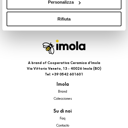
Personalizza
cookie di profilazione, selezionando uno dei bottoni sotto
riportati. Puoi avere maggiori dettagli visionando
l’Informativa estesa cookie. La chiusura del presente
Rifiuta
banner comporterà il permanere dei soli cookie tecnici ed
analytics, per i quali non occorre il tuo consenso. Potrai
comunque modificare le tue scelte in qualsiasi momento,
accedendo al link presente nel footer.
A brand of Cooperativa Ceramica d’Imola
Via Vittorio Veneto, 13 - 40026 Imola (BO)
Tel: +39 0542 601601
Imola
Brand
Colecciones
Su di noi
Faq
Contacto