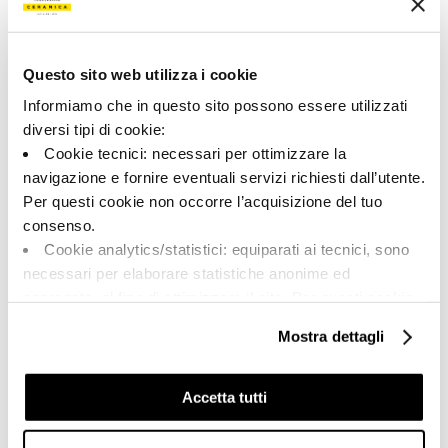
190713 | CR UMA 120B RM
Colección
Questo sito web utilizza i cookie
00913
Informiamo che in questo sito possono essere utilizzati
diversi tipi di cookie:
Color:
Acabado:
Cookie tecnici: necessari per ottimizzare la
Beige
matt
navigazione e fornire eventuali servizi richiesti dall’utente.
Tipo:
Aspecto de la superficie:
Per questi cookie non occorre l’acquisizione del tuo
Fondo
opaco
consenso.
Formato:
Destonalización:
Cookie analytics/statistici: equiparati ai tecnici, sono
120.0x120.0
V2
necessari per elaborare statistiche anonime ed
Unidad de medida:
aggregate, al fine di ottimizzare il sito. Per questi cookie
MQ
non occorre l’acquisizione del tuo consenso.
Mostra dettagli
Cookie di profilazione/marketing: sono utilizzati, solo
previo tuo consenso, per esaminare le tue abitudini di
navigazione e mostrarti quindi avvisi pubblicitari mirati, in
Accetta tutti
linea con le tue preferenze.
Share:
Ti chiediamo di effettuare le tue scelte sull’utilizzo dei