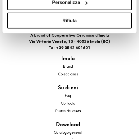
Personalizza
cookie di profilazione, selezionando uno dei bottoni sotto
riportati. Puoi avere maggiori dettagli visionando
l’Informativa estesa cookie. La chiusura del presente
Rifiuta
banner comporterà il permanere dei soli cookie tecnici ed
analytics, per i quali non occorre il tuo consenso. Potrai
A brand of Cooperativa Ceramica d’Imola
Via Vittorio Veneto, 13 - 40026 Imola (BO)
comunque modificare le tue scelte in qualsiasi momento,
Tel: +39 0542 601601
accedendo al link presente nel footer.
Imola
Brand
Colecciones
Su di noi
Faq
Contacto
Puntos de venta
Download
Catalogo general