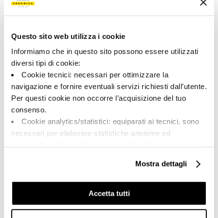
Color:
Acabado:
Greige
matt
Questo sito web utilizza i cookie
Tipo:
Aspecto de la superficie:
Pizas especiales
opaco
Informiamo che in questo sito possono essere utilizzati
diversi tipi di cookie:
Formato:
Destonalización:
Cookie tecnici: necessari per ottimizzare la
30.0x60.0
V3
navigazione e fornire eventuali servizi richiesti dall’utente.
Unidad de medida:
Per questi cookie non occorre l’acquisizione del tuo
PZ
consenso.
Cookie analytics/statistici: equiparati ai tecnici, sono
necessari per elaborare statistiche anonime ed
aggregate, al fine di ottimizzare il sito. Per questi cookie
non occorre l’acquisizione del tuo consenso.
Share:
Mostra dettagli
Cookie di profilazione/marketing: sono utilizzati, solo
previo tuo consenso, per esaminare le tue abitudini di
navigazione e mostrarti quindi avvisi pubblicitari mirati, in
Accetta tutti
linea con le tue preferenze.
Ti chiediamo di effettuare le tue scelte sull’utilizzo dei