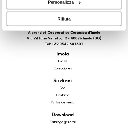
Personalizza
cookie di profilazione, selezionando uno dei bottoni sotto
riportati. Puoi avere maggiori dettagli visionando
l’Informativa estesa cookie. La chiusura del presente
Rifiuta
banner comporterà il permanere dei soli cookie tecnici ed
analytics, per i quali non occorre il tuo consenso. Potrai
A brand of Cooperativa Ceramica d’Imola
Via Vittorio Veneto, 13 - 40026 Imola (BO)
comunque modificare le tue scelte in qualsiasi momento,
Tel: +39 0542 601601
accedendo al link presente nel footer.
Imola
Brand
Colecciones
Su di noi
Faq
Contacto
Puntos de venta
Download
Catalogo general