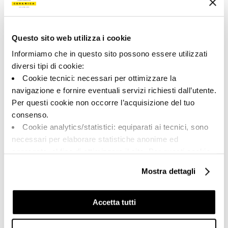
Color:
Acabado:
Ladrillo
matt
Questo sito web utilizza i cookie
Tipo:
Aspecto de la superficie:
Pizas especiales
opaco
Informiamo che in questo sito possono essere utilizzati
diversi tipi di cookie:
Formato:
Destonalización:
Cookie tecnici: necessari per ottimizzare la
33.0x60.0
V3
navigazione e fornire eventuali servizi richiesti dall’utente.
Unidad de medida:
Per questi cookie non occorre l’acquisizione del tuo
PZ
consenso.
Cookie analytics/statistici: equiparati ai tecnici, sono
necessari per elaborare statistiche anonime ed
aggregate, al fine di ottimizzare il sito. Per questi cookie
non occorre l’acquisizione del tuo consenso.
Share:
Mostra dettagli
Cookie di profilazione/marketing: sono utilizzati, solo
previo tuo consenso, per esaminare le tue abitudini di
navigazione e mostrarti quindi avvisi pubblicitari mirati, in
Accetta tutti
linea con le tue preferenze.
Ti chiediamo di effettuare le tue scelte sull’utilizzo dei