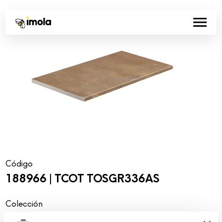
Código
188966 | TCOT TOSGR336AS
Colección
00761