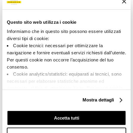
Color:
Acabado:
Teracota
matt
Questo sito web utilizza i cookie
Tipo:
Aspecto de la superficie:
Pizas especiales
opaco
Informiamo che in questo sito possono essere utilizzati
diversi tipi di cookie:
Formato:
Destonalización:
Cookie tecnici: necessari per ottimizzare la
30.0x60.0
V3
navigazione e fornire eventuali servizi richiesti dall’utente.
Unidad de medida:
Per questi cookie non occorre l’acquisizione del tuo
PZ
consenso.
Cookie analytics/statistici: equiparati ai tecnici, sono
necessari per elaborare statistiche anonime ed
aggregate, al fine di ottimizzare il sito. Per questi cookie
non occorre l’acquisizione del tuo consenso.
Share:
Mostra dettagli
Cookie di profilazione/marketing: sono utilizzati, solo
previo tuo consenso, per esaminare le tue abitudini di
navigazione e mostrarti quindi avvisi pubblicitari mirati, in
Accetta tutti
linea con le tue preferenze.
Ti chiediamo di effettuare le tue scelte sull’utilizzo dei