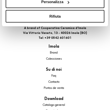
Personalizza
cookie di profilazione, selezionando uno dei bottoni sotto
riportati. Puoi avere maggiori dettagli visionando
l’Informativa estesa cookie. La chiusura del presente
Rifiuta
banner comporterà il permanere dei soli cookie tecnici ed
analytics, per i quali non occorre il tuo consenso. Potrai
A brand of Cooperativa Ceramica d’Imola
Via Vittorio Veneto, 13 - 40026 Imola (BO)
comunque modificare le tue scelte in qualsiasi momento,
Tel: +39 0542 601601
accedendo al link presente nel footer.
Imola
Brand
Colecciones
Su di noi
Faq
Contacto
Puntos de venta
Download
Catalogo general