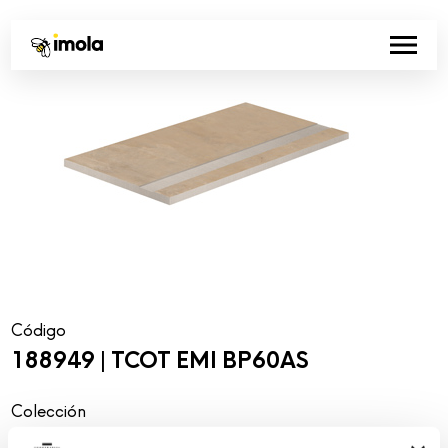
Código
188949 | TCOT EMI BP60AS
Colección
00761