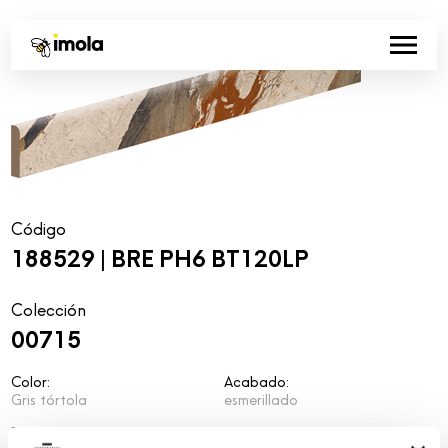
Código
188529 | BRE PH6 BT120LP
Colección
00715
Color:
Acabado:
Gris tórtola
esmerillado
Tipo:
Aspecto de la superficie: