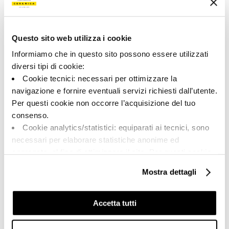
Pizas especiales
brillante
Formato:
Destonalización:
6.0x120.0
V2
Questo sito web utilizza i cookie
Unidad de medida:
Informiamo che in questo sito possono essere utilizzati
PZ
diversi tipi di cookie:
Cookie tecnici: necessari per ottimizzare la
navigazione e fornire eventuali servizi richiesti dall’utente.
Per questi cookie non occorre l’acquisizione del tuo
Share:
consenso.
Cookie analytics/statistici: equiparati ai tecnici, sono
necessari per elaborare statistiche anonime ed
aggregate, al fine di ottimizzare il sito. Per questi cookie
non occorre l’acquisizione del tuo consenso.
Mostra dettagli
Cookie di profilazione/marketing: sono utilizzati, solo
previo tuo consenso, per esaminare le tue abitudini di
navigazione e mostrarti quindi avvisi pubblicitari mirati, in
Accetta tutti
linea con le tue preferenze.
Ti chiediamo di effettuare le tue scelte sull’utilizzo dei