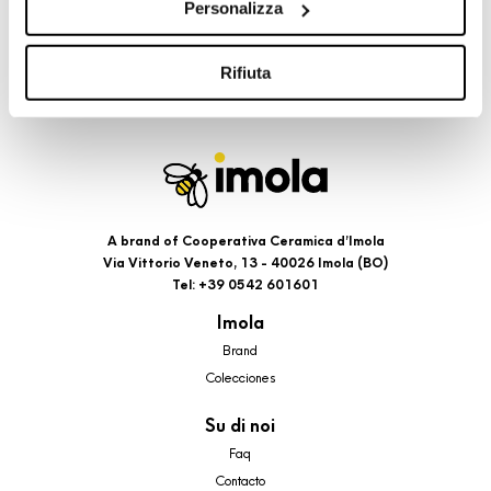
Personalizza
cookie di profilazione, selezionando uno dei bottoni sotto
riportati. Puoi avere maggiori dettagli visionando
l’Informativa estesa cookie. La chiusura del presente
Rifiuta
banner comporterà il permanere dei soli cookie tecnici ed
analytics, per i quali non occorre il tuo consenso. Potrai
comunque modificare le tue scelte in qualsiasi momento,
accedendo al link presente nel footer.
A brand of Cooperativa Ceramica d’Imola
Via Vittorio Veneto, 13 - 40026 Imola (BO)
Tel: +39 0542 601601
Imola
Brand
Colecciones
Su di noi
Faq
Contacto