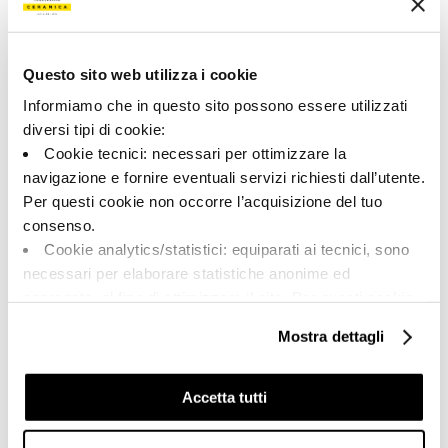
188455 | TUBE6 278G RM
Colección
Questo sito web utilizza i cookie
00682
Informiamo che in questo sito possono essere utilizzati
diversi tipi di cookie:
Color:
Acabado:
Cookie tecnici: necessari per ottimizzare la
Gris
matt
navigazione e fornire eventuali servizi richiesti dall’utente.
Tipo:
Aspecto de la superficie:
Per questi cookie non occorre l’acquisizione del tuo
Fondo
opaco
consenso.
Formato:
Destonalización:
Cookie analytics/statistici: equiparati ai tecnici, sono
120.0x278.0
V1
necessari per elaborare statistiche anonime ed
Unidad de medida:
aggregate, al fine di ottimizzare il sito. Per questi cookie
MQ
non occorre l’acquisizione del tuo consenso.
Mostra dettagli
Cookie di profilazione/marketing: sono utilizzati, solo
previo tuo consenso, per esaminare le tue abitudini di
navigazione e mostrarti quindi avvisi pubblicitari mirati, in
Accetta tutti
linea con le tue preferenze.
Share:
Ti chiediamo di effettuare le tue scelte sull’utilizzo dei