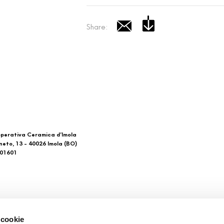
Share:
perativa Ceramica d’Imola
neto, 13 - 40026 Imola (BO)
601601
 di noi
Download
 cookie