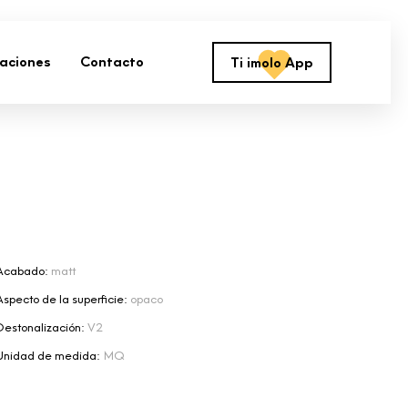
zaciones
Contacto
Ti imolo App
Acabado:
matt
Aspecto de la superficie:
opaco
Destonalización:
V2
Unidad de medida:
MQ