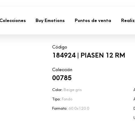
Colecciones
Buy Emotions
Puntos de venta
Reali
Código
184924 | PIASEN 12 RM
Colección
00785
Color:
Beige gris
Tipo:
Fondo
Formato:
60.0x120.0