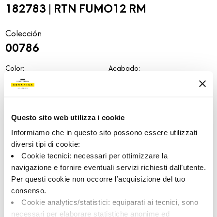
182783 | RTN FUMO12 RM
Colección
00786
Color:
Acabado:
Humo
matt
Tipo:
Aspecto de la superficie:
Fondo
opaco
Questo sito web utilizza i cookie
Formato:
Destonalización:
60.0x120.0
V1
Informiamo che in questo sito possono essere utilizzati
Unidad de medida:
diversi tipi di cookie:
MQ
Cookie tecnici: necessari per ottimizzare la
navigazione e fornire eventuali servizi richiesti dall’utente.
Per questi cookie non occorre l’acquisizione del tuo
consenso.
Cookie analytics/statistici: equiparati ai tecnici, sono
Share:
necessari per elaborare statistiche anonime ed