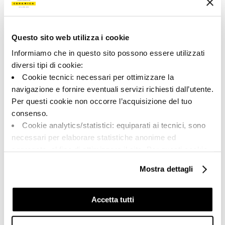
182632 | PIASEN6 120 RM
Colección
Questo sito web utilizza i cookie
00785
Informiamo che in questo sito possono essere utilizzati
diversi tipi di cookie:
Color:
Acabado:
Cookie tecnici: necessari per ottimizzare la
Beige gris
matt
navigazione e fornire eventuali servizi richiesti dall’utente.
Tipo:
Aspecto de la superficie:
Per questi cookie non occorre l’acquisizione del tuo
Fondo
opaco
consenso.
Formato:
Destonalización:
Cookie analytics/statistici: equiparati ai tecnici, sono
120.0x120.0
V2
necessari per elaborare statistiche anonime ed
Unidad de medida:
aggregate, al fine di ottimizzare il sito. Per questi cookie
MQ
non occorre l’acquisizione del tuo consenso.
Mostra dettagli
Cookie di profilazione/marketing: sono utilizzati, solo
previo tuo consenso, per esaminare le tue abitudini di
navigazione e mostrarti quindi avvisi pubblicitari mirati, in
Accetta tutti
linea con le tue preferenze.
Share:
Ti chiediamo di effettuare le tue scelte sull’utilizzo dei