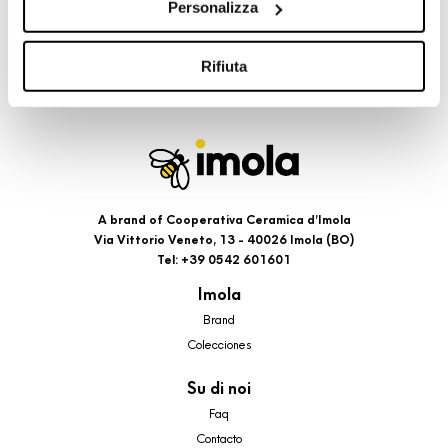
Personalizza
cookie di profilazione, selezionando uno dei bottoni sotto
riportati. Puoi avere maggiori dettagli visionando
l’Informativa estesa cookie. La chiusura del presente
Rifiuta
banner comporterà il permanere dei soli cookie tecnici ed
analytics, per i quali non occorre il tuo consenso. Potrai
comunque modificare le tue scelte in qualsiasi momento,
accedendo al link presente nel footer.
A brand of Cooperativa Ceramica d’Imola
Via Vittorio Veneto, 13 - 40026 Imola (BO)
Tel: +39 0542 601601
Imola
Brand
Colecciones
Su di noi
Faq
Contacto