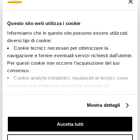
Color:
Acabado:
Blanco
matt
Tipo:
Aspecto de la superficie:
Questo sito web utilizza i cookie
Pizas especiales
opaco
Informiamo che in questo sito possono essere utilizzati
Formato:
Destonalización:
diversi tipi di cookie:
30.0x60.0
V2
Cookie tecnici: necessari per ottimizzare la
Unidad de medida:
navigazione e fornire eventuali servizi richiesti dall’utente.
PZ
Per questi cookie non occorre l’acquisizione del tuo
consenso.
Cookie analytics/statistici: equiparati ai tecnici, sono
necessari per elaborare statistiche anonime ed
aggregate, al fine di ottimizzare il sito. Per questi cookie
Share:
non occorre l’acquisizione del tuo consenso.
Mostra dettagli
Cookie di profilazione/marketing: sono utilizzati, solo
previo tuo consenso, per esaminare le tue abitudini di
navigazione e mostrarti quindi avvisi pubblicitari mirati, in
Accetta tutti
linea con le tue preferenze.
Ti chiediamo di effettuare le tue scelte sull’utilizzo dei