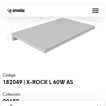
Código
182049 | X-ROCK L 60W AS
Colección
00652