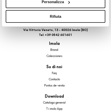
Personalizza
cookie di profilazione, selezionando uno dei bottoni sotto
riportati. Puoi avere maggiori dettagli visionando
l’Informativa estesa cookie. La chiusura del presente
Rifiuta
banner comporterà il permanere dei soli cookie tecnici ed
A brand of Cooperativa Ceramica d’Imola
analytics, per i quali non occorre il tuo consenso. Potrai
Via Vittorio Veneto, 13 - 40026 Imola (BO)
comunque modificare le tue scelte in qualsiasi momento,
Tel: +39 0542 601601
accedendo al link presente nel footer.
Imola
Brand
Colecciones
Su di noi
Faq
Contacto
Puntos de venta
Download
Catalogo general
Ti imolo App