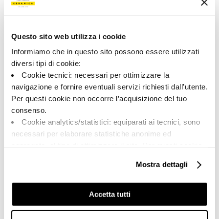
Tipo:
Aspecto de la superficie:
Pizas especiales
opaco
Questo sito web utilizza i cookie
Formato:
Destonalización:
20.0x60.0
V2
Informiamo che in questo sito possono essere utilizzati
diversi tipi di cookie:
Unidad de medida:
PZ
Cookie tecnici: necessari per ottimizzare la
navigazione e fornire eventuali servizi richiesti dall’utente.
Per questi cookie non occorre l’acquisizione del tuo
consenso.
Cookie analytics/statistici: equiparati ai tecnici, sono
Share:
necessari per elaborare statistiche anonime ed
aggregate, al fine di ottimizzare il sito. Per questi cookie
non occorre l’acquisizione del tuo consenso.
Mostra dettagli
Cookie di profilazione/marketing: sono utilizzati, solo
previo tuo consenso, per esaminare le tue abitudini di
navigazione e mostrarti quindi avvisi pubblicitari mirati, in
Accetta tutti
linea con le tue preferenze.
Ti chiediamo di effettuare le tue scelte sull’utilizzo dei