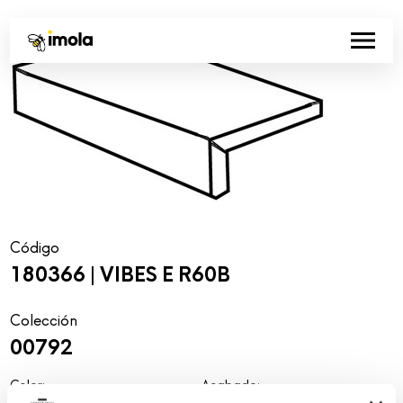
Código
180366 | VIBES E R60B
Colección
00792
Color:
Acabado:
Beige
matt