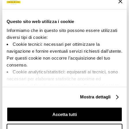
177675 | A.UP 120AV RM
Colección
Questo sito web utilizza i cookie
00791
Informiamo che in questo sito possono essere utilizzati
diversi tipi di cookie:
Color:
Acabado:
Cookie tecnici: necessari per ottimizzare la
Marfil
matt
navigazione e fornire eventuali servizi richiesti dall’utente.
Tipo:
Aspecto de la superficie:
Per questi cookie non occorre l’acquisizione del tuo
Fondo
opaco
consenso.
Formato:
Destonalización:
Cookie analytics/statistici: equiparati ai tecnici, sono
120.0x120.0
V2
necessari per elaborare statistiche anonime ed
Unidad de medida:
aggregate, al fine di ottimizzare il sito. Per questi cookie
MQ
non occorre l’acquisizione del tuo consenso.
Mostra dettagli
Cookie di profilazione/marketing: sono utilizzati, solo
previo tuo consenso, per esaminare le tue abitudini di
navigazione e mostrarti quindi avvisi pubblicitari mirati, in
Accetta tutti
linea con le tue preferenze.
Share:
Ti chiediamo di effettuare le tue scelte sull’utilizzo dei