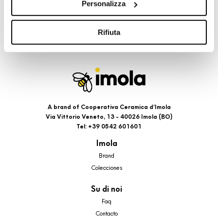
Personalizza
cookie di profilazione, selezionando uno dei bottoni sotto
riportati. Puoi avere maggiori dettagli visionando
l’Informativa estesa cookie. La chiusura del presente
Rifiuta
banner comporterà il permanere dei soli cookie tecnici ed
analytics, per i quali non occorre il tuo consenso. Potrai
comunque modificare le tue scelte in qualsiasi momento,
accedendo al link presente nel footer.
A brand of Cooperativa Ceramica d’Imola
Via Vittorio Veneto, 13 - 40026 Imola (BO)
Tel: +39 0542 601601
Imola
Brand
Colecciones
Su di noi
Faq
Contacto