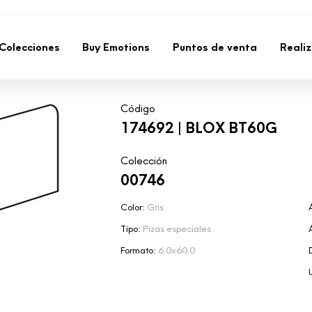
Colecciones
Buy Emotions
Puntos de venta
Reali
Código
174692 | BLOX BT60G
Colección
00746
Color:
Gris
Tipo:
Pizas especiales
Formato:
6.0x60.0