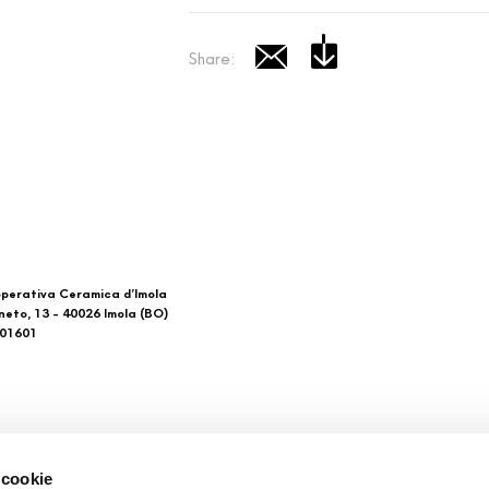
Share:
perativa Ceramica d’Imola
neto, 13 - 40026 Imola (BO)
601601
 di noi
Download
 cookie