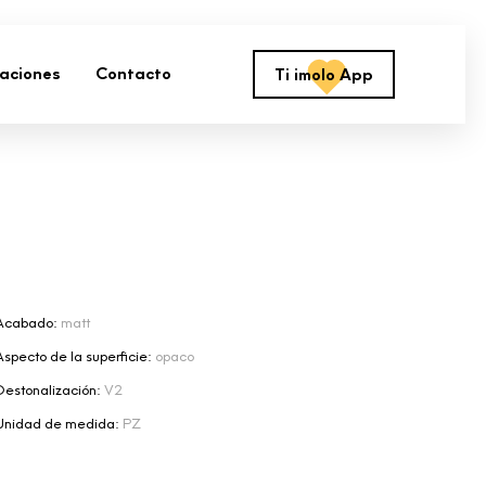
zaciones
Contacto
Ti imolo App
Acabado:
matt
Aspecto de la superficie:
opaco
Destonalización:
V2
Unidad de medida:
PZ