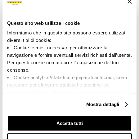
173103 | AZMA 60CG AS RM
Colección
Questo sito web utilizza i cookie
00684
Informiamo che in questo sito possono essere utilizzati
diversi tipi di cookie:
Color:
Acabado:
Cookie tecnici: necessari per ottimizzare la
Camargue
matt
navigazione e fornire eventuali servizi richiesti dall’utente.
Tipo:
Aspecto de la superficie:
Per questi cookie non occorre l’acquisizione del tuo
Fondo
opaco
consenso.
Formato:
Destonalización:
Cookie analytics/statistici: equiparati ai tecnici, sono
60.0x60.0
V2
necessari per elaborare statistiche anonime ed
Unidad de medida:
aggregate, al fine di ottimizzare il sito. Per questi cookie
MQ
non occorre l’acquisizione del tuo consenso.
Mostra dettagli
Cookie di profilazione/marketing: sono utilizzati, solo
previo tuo consenso, per esaminare le tue abitudini di
navigazione e mostrarti quindi avvisi pubblicitari mirati, in
Accetta tutti
linea con le tue preferenze.
Share:
Ti chiediamo di effettuare le tue scelte sull’utilizzo dei