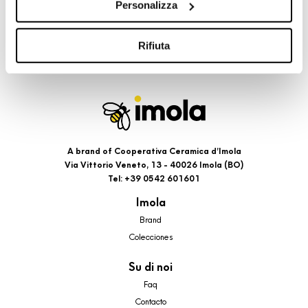
Personalizza
cookie di profilazione, selezionando uno dei bottoni sotto
riportati. Puoi avere maggiori dettagli visionando
l’Informativa estesa cookie. La chiusura del presente
Rifiuta
banner comporterà il permanere dei soli cookie tecnici ed
analytics, per i quali non occorre il tuo consenso. Potrai
comunque modificare le tue scelte in qualsiasi momento,
accedendo al link presente nel footer.
A brand of Cooperativa Ceramica d’Imola
Via Vittorio Veneto, 13 - 40026 Imola (BO)
Tel: +39 0542 601601
Imola
Brand
Colecciones
Su di noi
Faq
Contacto