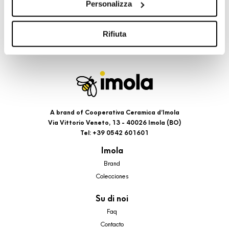
Personalizza
cookie di profilazione, selezionando uno dei bottoni sotto
riportati. Puoi avere maggiori dettagli visionando
l’Informativa estesa cookie. La chiusura del presente
Rifiuta
banner comporterà il permanere dei soli cookie tecnici ed
analytics, per i quali non occorre il tuo consenso. Potrai
comunque modificare le tue scelte in qualsiasi momento,
accedendo al link presente nel footer.
A brand of Cooperativa Ceramica d’Imola
Via Vittorio Veneto, 13 - 40026 Imola (BO)
Tel: +39 0542 601601
Imola
Brand
Colecciones
Su di noi
Faq
Contacto