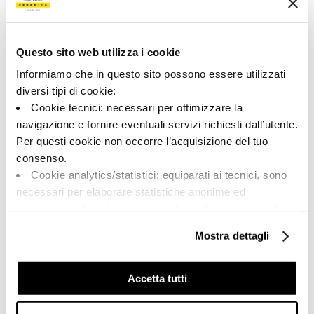
170668 | AZMA6 12G RM
Colección
Questo sito web utilizza i cookie
00684
Informiamo che in questo sito possono essere utilizzati
diversi tipi di cookie:
Color:
Acabado:
Cookie tecnici: necessari per ottimizzare la
Gris
matt
navigazione e fornire eventuali servizi richiesti dall’utente.
Tipo:
Aspecto de la superficie:
Per questi cookie non occorre l’acquisizione del tuo
Fondo
opaco
consenso.
Formato:
Destonalización:
Cookie analytics/statistici: equiparati ai tecnici, sono
60.0x120.0
V2
necessari per elaborare statistiche anonime ed
Unidad de medida:
aggregate, al fine di ottimizzare il sito. Per questi cookie
MQ
non occorre l’acquisizione del tuo consenso.
Mostra dettagli
Cookie di profilazione/marketing: sono utilizzati, solo
previo tuo consenso, per esaminare le tue abitudini di
navigazione e mostrarti quindi avvisi pubblicitari mirati, in
Accetta tutti
linea con le tue preferenze.
Share:
Ti chiediamo di effettuare le tue scelte sull’utilizzo dei