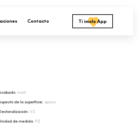
zaciones
Contacto
Ti imolo App
Acabado:
matt
Aspecto de la superficie:
opaco
Destonalización:
V2
Unidad de medida:
PZ