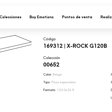
Colecciones
Buy Emotions
Puntos de venta
Reali
Código
169312 | X-ROCK G120B
Colección
00652
Color:
Beige
Tipo:
Pizas especiales
Formato:
120.0x32.5