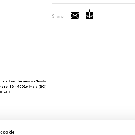
Share:
perativa Ceramica d’Imola
neto, 13 - 40026 Imola (BO)
601601
 di noi
Download
 cookie