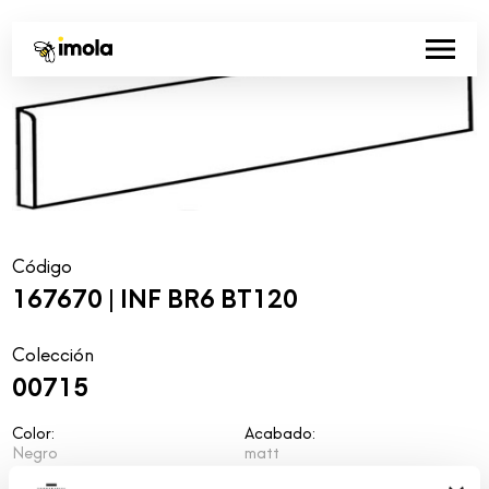
Código
167670 | INF BR6 BT120
Colección
00715
Color:
Acabado:
Negro
matt