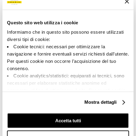
Tipo:
Aspecto de la superficie:
Pizas especiales
opaco
Formato:
Destonalización:
6.0x120.0
V2
Questo sito web utilizza i cookie
Unidad de medida:
Informiamo che in questo sito possono essere utilizzati
PZ
diversi tipi di cookie:
Cookie tecnici: necessari per ottimizzare la
navigazione e fornire eventuali servizi richiesti dall’utente.
Per questi cookie non occorre l’acquisizione del tuo
consenso.
Share:
Cookie analytics/statistici: equiparati ai tecnici, sono
necessari per elaborare statistiche anonime ed
aggregate, al fine di ottimizzare il sito. Per questi cookie
non occorre l’acquisizione del tuo consenso.
Mostra dettagli
Cookie di profilazione/marketing: sono utilizzati, solo
previo tuo consenso, per esaminare le tue abitudini di
navigazione e mostrarti quindi avvisi pubblicitari mirati, in
Accetta tutti
linea con le tue preferenze.
Ti chiediamo di effettuare le tue scelte sull’utilizzo dei