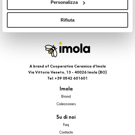
Personalizza
cookie di profilazione, selezionando uno dei bottoni sotto
riportati. Puoi avere maggiori dettagli visionando
l’Informativa estesa cookie. La chiusura del presente
Rifiuta
banner comporterà il permanere dei soli cookie tecnici ed
analytics, per i quali non occorre il tuo consenso. Potrai
comunque modificare le tue scelte in qualsiasi momento,
accedendo al link presente nel footer.
A brand of Cooperativa Ceramica d’Imola
Via Vittorio Veneto, 13 - 40026 Imola (BO)
Tel: +39 0542 601601
Imola
Brand
Colecciones
Su di noi
Faq
Contacto