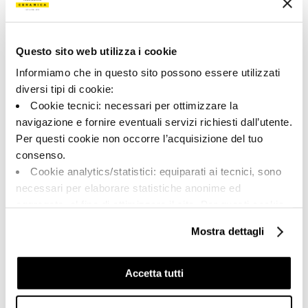
165691 | AZMA 90AG RM
Colección
Questo sito web utilizza i cookie
00684
Informiamo che in questo sito possono essere utilizzati
diversi tipi di cookie:
Color:
Acabado:
Cookie tecnici: necessari per ottimizzare la
Plata
matt
navigazione e fornire eventuali servizi richiesti dall’utente.
Tipo:
Aspecto de la superficie:
Per questi cookie non occorre l’acquisizione del tuo
Fondo
opaco
consenso.
Formato:
Destonalización:
Cookie analytics/statistici: equiparati ai tecnici, sono
90.0x90.0
V2
necessari per elaborare statistiche anonime ed
Unidad de medida:
aggregate, al fine di ottimizzare il sito. Per questi cookie
MQ
non occorre l’acquisizione del tuo consenso.
Mostra dettagli
Cookie di profilazione/marketing: sono utilizzati, solo
previo tuo consenso, per esaminare le tue abitudini di
navigazione e mostrarti quindi avvisi pubblicitari mirati, in
Accetta tutti
linea con le tue preferenze.
Share:
Ti chiediamo di effettuare le tue scelte sull’utilizzo dei