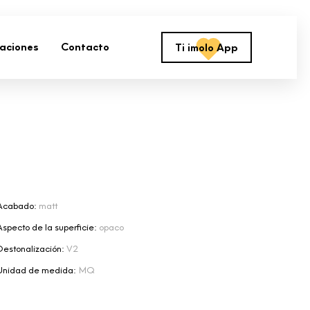
zaciones
Contacto
Ti imolo App
Acabado:
matt
Aspecto de la superficie:
opaco
Destonalización:
V2
Unidad de medida:
MQ