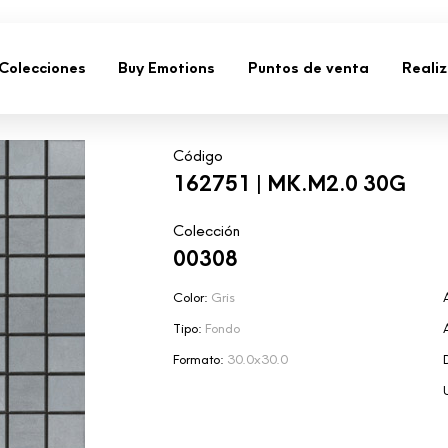
Colecciones
Buy Emotions
Puntos de venta
Reali
Código
162751 | MK.M2.0 30G
Colección
00308
Color:
Gris
Tipo:
Fondo
Formato:
30.0x30.0