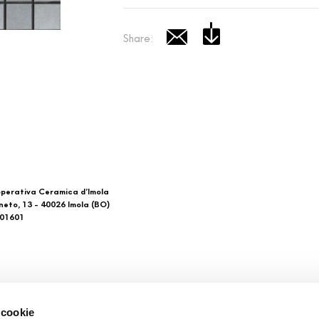
Share:
perativa Ceramica d’Imola
neto, 13 - 40026 Imola (BO)
601601
 di noi
Download
 cookie