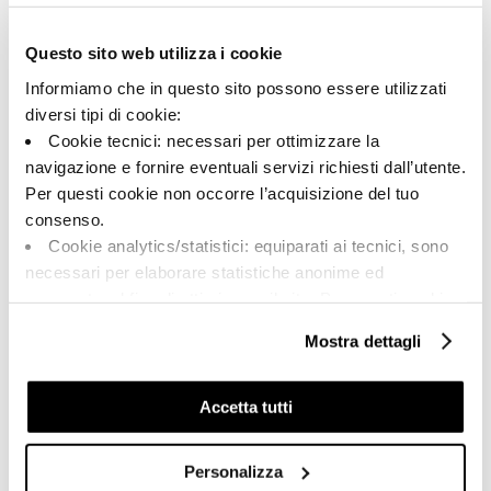
148957 | M2.0 120GHL
Questo sito web utilizza i cookie
Colección
Informiamo che in questo sito possono essere utilizzati
00308
diversi tipi di cookie:
Cookie tecnici: necessari per ottimizzare la
Color:
Acabado:
navigazione e fornire eventuali servizi richiesti dall’utente.
Hielo
pulido
Per questi cookie non occorre l’acquisizione del tuo
Tipo:
Destonalización:
consenso.
Fondo
V2
Cookie analytics/statistici: equiparati ai tecnici, sono
Formato:
Unidad de medida:
necessari per elaborare statistiche anonime ed
120.0x120.0
MQ
aggregate, al fine di ottimizzare il sito. Per questi cookie
non occorre l’acquisizione del tuo consenso.
Mostra dettagli
Cookie di profilazione/marketing: sono utilizzati, solo
previo tuo consenso, per esaminare le tue abitudini di
navigazione e mostrarti quindi avvisi pubblicitari mirati, in
Accetta tutti
Share:
linea con le tue preferenze.
Ti chiediamo di effettuare le tue scelte sull’utilizzo dei
Personalizza
cookie di profilazione, selezionando uno dei bottoni sotto