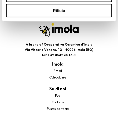
riportati. Puoi avere maggiori dettagli visionando
l’Informativa estesa cookie. La chiusura del presente
Rifiuta
banner comporterà il permanere dei soli cookie tecnici ed
analytics, per i quali non occorre il tuo consenso. Potrai
comunque modificare le tue scelte in qualsiasi momento,
accedendo al link presente nel footer.
A brand of Cooperativa Ceramica d’Imola
Via Vittorio Veneto, 13 - 40026 Imola (BO)
Tel: +39 0542 601601
Imola
Brand
Colecciones
Su di noi
Faq
Contacto
Puntos de venta