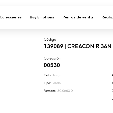
Colecciones
Buy Emotions
Puntos de venta
Reali
Código
139089 | CREACON R 36N
Colección
00530
Color:
Negro
Tipo:
Fondo
Formato:
30.0x60.0