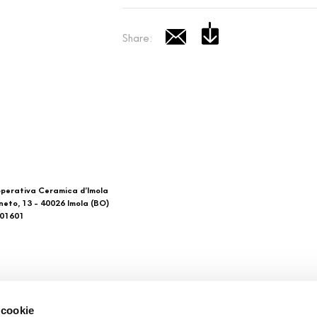
Share:
perativa Ceramica d’Imola
neto, 13 - 40026 Imola (BO)
601601
 di noi
Download
 cookie