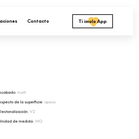
zaciones
Contacto
Ti imolo App
Acabado:
matt
Aspecto de la superficie:
opaco
Destonalización:
V2
Unidad de medida:
MQ