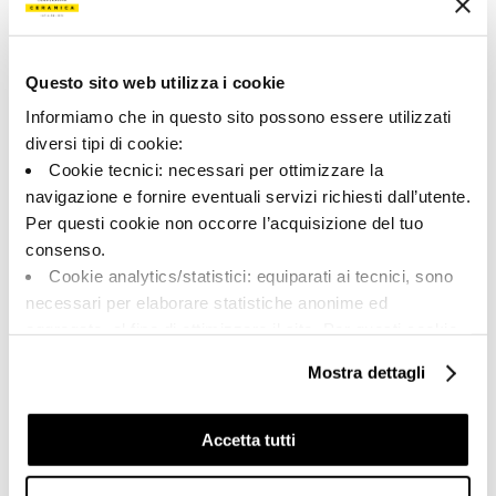
133412 | M2.0 RB60A
Colección
Questo sito web utilizza i cookie
00308
Informiamo che in questo sito possono essere utilizzati
diversi tipi di cookie:
Color:
Acabado:
Cookie tecnici: necessari per ottimizzare la
Almond
matt
navigazione e fornire eventuali servizi richiesti dall’utente.
Tipo:
Aspecto de la superficie:
Per questi cookie non occorre l’acquisizione del tuo
Fondo
opaco
consenso.
Formato:
Destonalización:
Cookie analytics/statistici: equiparati ai tecnici, sono
60.0x60.0
V2
necessari per elaborare statistiche anonime ed
Unidad de medida:
aggregate, al fine di ottimizzare il sito. Per questi cookie
MQ
non occorre l’acquisizione del tuo consenso.
Mostra dettagli
Cookie di profilazione/marketing: sono utilizzati, solo
previo tuo consenso, per esaminare le tue abitudini di
navigazione e mostrarti quindi avvisi pubblicitari mirati, in
Accetta tutti
linea con le tue preferenze.
Share:
Ti chiediamo di effettuare le tue scelte sull’utilizzo dei