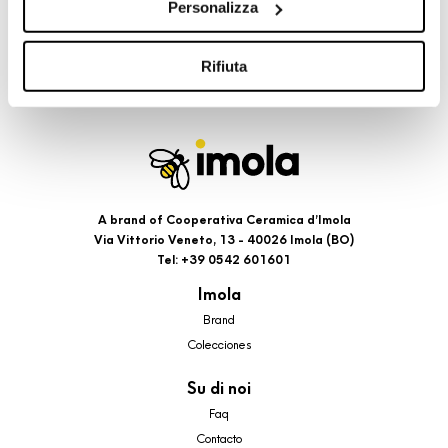
Personalizza
cookie di profilazione, selezionando uno dei bottoni sotto
riportati. Puoi avere maggiori dettagli visionando
l’Informativa estesa cookie. La chiusura del presente
Rifiuta
banner comporterà il permanere dei soli cookie tecnici ed
analytics, per i quali non occorre il tuo consenso. Potrai
comunque modificare le tue scelte in qualsiasi momento,
accedendo al link presente nel footer.
A brand of Cooperativa Ceramica d’Imola
Via Vittorio Veneto, 13 - 40026 Imola (BO)
Tel: +39 0542 601601
Imola
Brand
Colecciones
Su di noi
Faq
Contacto