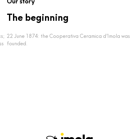
Our story
The beginning
cs;
22 June 1874: the Cooperativa Ceramica d’Imola was
ss
founded.