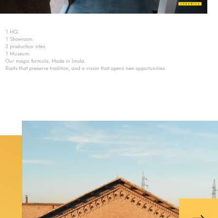
1 HQ.
1 Showroom.
3 production sites.
1 Museum.
Our magic formula, Made in Imola.
Roots that preserve tradition, and a vision that opens new opportunities.