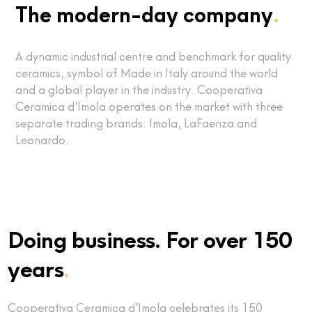
The modern-day company
.
A dynamic industrial centre and benchmark for quality
ceramics, symbol of Made in Italy around the world
and a global player in the industry. Cooperativa
Ceramica d’Imola operates on the market with three
separate trading brands: Imola, LaFaenza and
Leonardo.
Doing business. For over 150
years
.
Cooperativa Ceramica d’Imola celebrates its 150