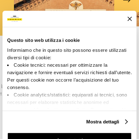
Questo sito web utilizza i cookie
Informiamo che in questo sito possono essere utilizzati
Our locations
diversi tipi di cookie:
Cookie tecnici: necessari per ottimizzare la
Made in Imola
navigazione e fornire eventuali servizi richiesti dall’utente.
Per questi cookie non occorre l’acquisizione del tuo
 by
The company headquarters is based in the city where
consenso.
t.
it was founded. An attractive, well tended
Cookie analytics/statistici: equiparati ai tecnici, sono
presentation site.
necessari per elaborare statistiche anonime ed
aggregate, al fine di ottimizzare il sito. Per questi cookie
non occorre l’acquisizione del tuo consenso.
Mostra dettagli
Cookie di profilazione/marketing: sono utilizzati, solo
previo tuo consenso, per esaminare le tue abitudini di