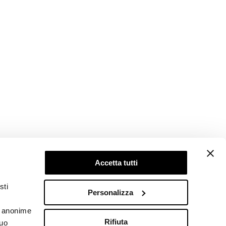
Accetta tutti
Follow us
sti
Personalizza
he anonime
Rifiuta
tuo