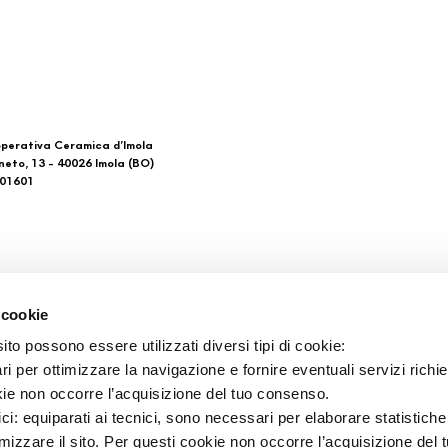
perativa Ceramica d’Imola
neto, 13 - 40026 Imola (BO)
601601
 di noi
Download
 cookie
Gesamtkataloge
to possono essere utilizzati diversi tipi di cookie:
takt
Ti imolo App
i per ottimizzare la navigazione e fornire eventuali servizi richie
aufsstellen
kie non occorre l’acquisizione del tuo consenso.
ici: equiparati ai tecnici, sono necessari per elaborare statistic
imizzare il sito. Per questi cookie non occorre l’acquisizione del 