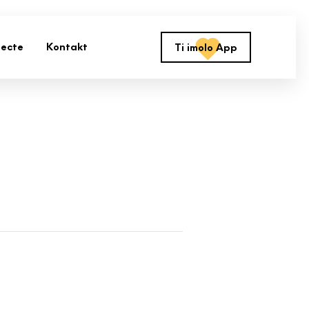
jecte
Kontakt
Ti imolo App