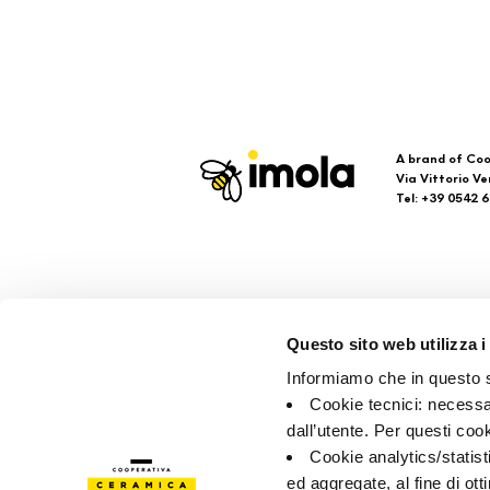
A brand of Coo
Via Vittorio Ve
Tel: +39 0542 
Imola
Su
Questo sito web utilizza i
Faq
Informiamo che in questo si
Kon
Cookie tecnici: necessar
Verk
dall’utente. Per questi coo
Cookie analytics/statist
ed aggregate, al fine di ott