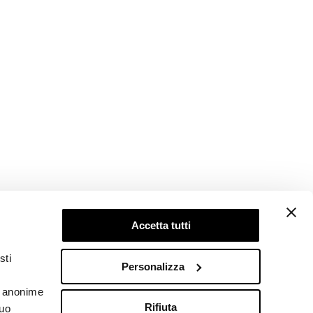
Accetta tutti
Follow us
sti
Personalizza
he anonime
Rifiuta
tuo