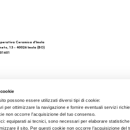
perativa Ceramica d’Imola
neto, 13 - 40026 Imola (BO)
601601
 di noi
Download
 cookie
Gesamtkataloge
to possono essere utilizzati diversi tipi di cookie:
takt
Ti imolo App
i per ottimizzare la navigazione e fornire eventuali servizi richie
aufsstellen
kie non occorre l’acquisizione del tuo consenso.
ici: equiparati ai tecnici, sono necessari per elaborare statistic
imizzare il sito. Per questi cookie non occorre l’acquisizione del 