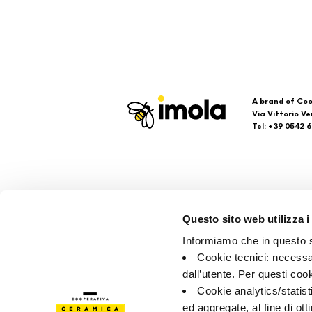
A brand of Coo
Via Vittorio Ve
Tel: +39 0542 
Imola
Su
Questo sito web utilizza i
Faq
Informiamo che in questo si
Kon
Cookie tecnici: necessar
Verk
dall’utente. Per questi coo
Cookie analytics/statist
ed aggregate, al fine di ott