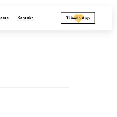
jecte
Kontakt
Ti imolo App