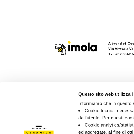
A brand of Coo
Via Vittorio Ve
Tel: +39 0542 
Imola
Su
Questo sito web utilizza i
Faq
Informiamo che in questo si
Kon
Cookie tecnici: necessar
Verk
dall’utente. Per questi coo
Cookie analytics/statist
ed aggregate, al fine di ott