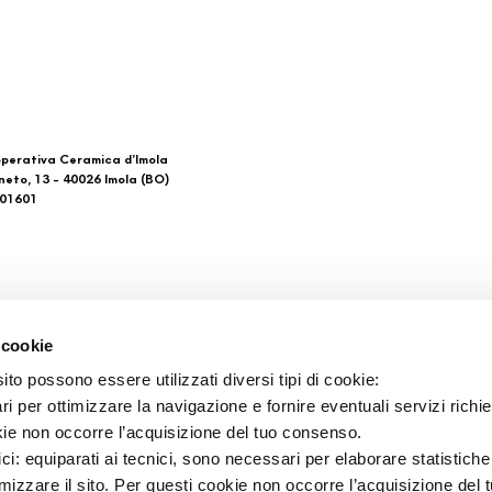
perativa Ceramica d’Imola
neto, 13 - 40026 Imola (BO)
601601
 di noi
Download
 cookie
Gesamtkataloge
to possono essere utilizzati diversi tipi di cookie:
takt
Ti imolo App
i per ottimizzare la navigazione e fornire eventuali servizi richie
aufsstellen
kie non occorre l’acquisizione del tuo consenso.
ici: equiparati ai tecnici, sono necessari per elaborare statistic
imizzare il sito. Per questi cookie non occorre l’acquisizione del 