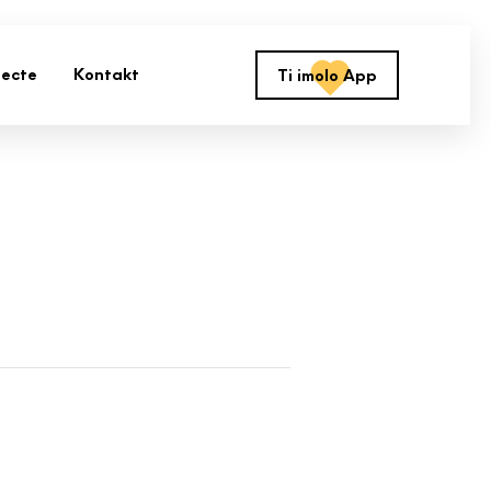
jecte
Kontakt
Ti imolo App