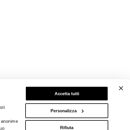
Accetta tutti
Follow us
sti
Personalizza
he anonime
Rifiuta
tuo