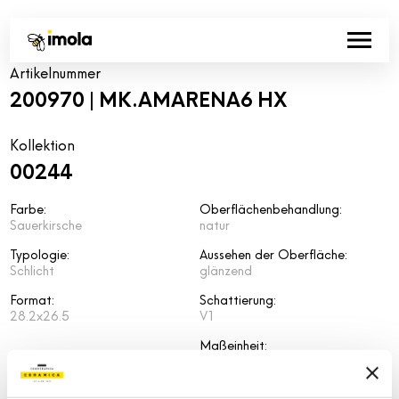
Artikelnummer
200970 | MK.AMARENA6 HX
Kollektion
00244
Farbe:
Oberflächenbehandlung:
Sauerkirsche
natur
Typologie:
Aussehen der Oberfläche:
Schlicht
glänzend
Format:
Schattierung:
28.2x26.5
V1
Maßeinheit:
MQ