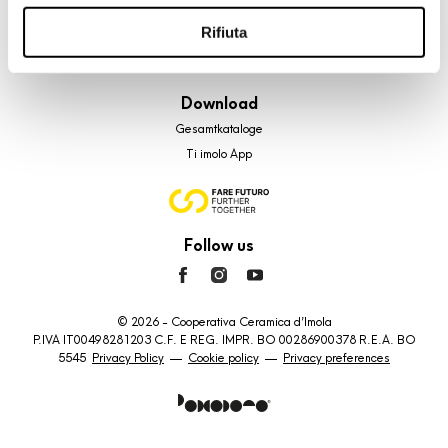
riportati. Puoi avere maggiori dettagli visionando
Faq
l’Informativa estesa cookie. La chiusura del presente
Rifiuta
Kontakt
banner comporterà il permanere dei soli cookie tecnici ed
Verkaufsstellen
analytics, per i quali non occorre il tuo consenso. Potrai
Download
comunque modificare le tue scelte in qualsiasi momento,
accedendo al link presente nel footer.
Gesamtkataloge
Ti imolo App
Follow us
© 2026 - Cooperativa Ceramica d’Imola
P.IVA IT00498281203 C.F. E REG. IMPR. BO 00286900378 R.E.A. BO
5545
Privacy Policy
—
Cookie policy
—
Privacy preferences