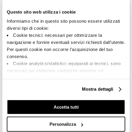
Questo sito web utilizza i cookie
Informiamo che in questo sito possono essere utilizzati
Share:
diversi tipi di cookie:
Cookie tecnici: necessari per ottimizzare la
navigazione e fornire eventuali servizi richiesti dall’utente.
Per questi cookie non occorre l’acquisizione del tuo
consenso.
Cookie analytics/statistici: equiparati ai tecnici, sono
necessari per elaborare statistiche anonime ed
aggregate, al fine di ottimizzare il sito. Per questi cookie
non occorre l’acquisizione del tuo consenso.
Mostra dettagli
Cookie di profilazione/marketing: sono utilizzati, solo
A brand of Cooperativa Ceramica d’Imola
previo tuo consenso, per esaminare le tue abitudini di
Via Vittorio Veneto, 13 - 40026 Imola (BO)
Tel: +39 0542 601601
navigazione e mostrarti quindi avvisi pubblicitari mirati, in
Accetta tutti
linea con le tue preferenze.
Imola
Ti chiediamo di effettuare le tue scelte sull’utilizzo dei
Personalizza
cookie di profilazione, selezionando uno dei bottoni sotto
Su di noi