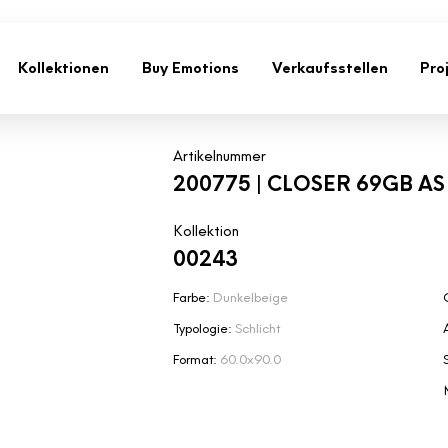
Kollektionen
Buy Emotions
Verkaufsstellen
Pro
Artikelnummer
200775 | CLOSER 69GB AS
Kollektion
00243
Farbe:
Dunkelbeige
Typologie:
Schlicht
Format:
60.0x90.0