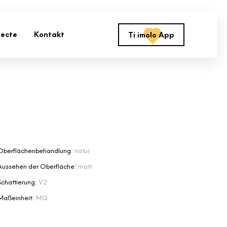
jecte
Kontakt
Ti imolo App
Oberflächenbehandlung:
natur
Aussehen der Oberfläche:
matt
Schattierung:
V2
Maßeinheit:
MQ