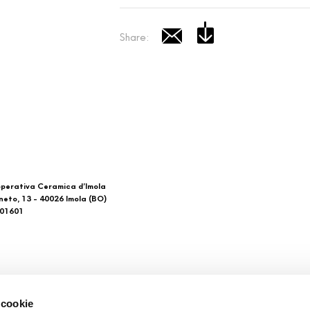
Share:
perativa Ceramica d’Imola
neto, 13 - 40026 Imola (BO)
601601
 di noi
Download
 cookie